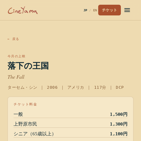
チケット
JP
/
EN
← 戻る
2006
·
アメリカ
今月の上映
落下の王国
落下の王国
The Fall
ターセム・シン
｜
2006
｜
アメリカ
｜
117分
｜ DCP
チケット料金
一般
1,500円
上野原市民
1,300円
シニア（65歳以上）
1,100円