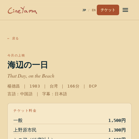
チケット
JP
/
EN
← 戻る
今月の上映
海辺の一日
That Day, on the Beach
楊德昌
｜
1983
｜
台湾
｜
166分
｜ DCP
言語：中国語 ｜ 字幕：日本語
チケット料金
一般
1,500円
上野原市民
1,300円