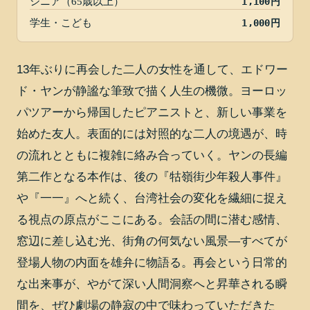
シニア（65歳以上）
1,100円
学生・こども
1,000円
13年ぶりに再会した二人の女性を通して、エドワー
ド・ヤンが静謐な筆致で描く人生の機微。ヨーロッ
パツアーから帰国したピアニストと、新しい事業を
始めた友人。表面的には対照的な二人の境遇が、時
の流れとともに複雑に絡み合っていく。ヤンの長編
第二作となる本作は、後の『牯嶺街少年殺人事件』
や『一一』へと続く、台湾社会の変化を繊細に捉え
る視点の原点がここにある。会話の間に潜む感情、
窓辺に差し込む光、街角の何気ない風景―すべてが
登場人物の内面を雄弁に物語る。再会という日常的
な出来事が、やがて深い人間洞察へと昇華される瞬
間を、ぜひ劇場の静寂の中で味わっていただきた