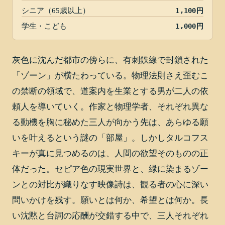
シニア（65歳以上）
1,100円
学生・こども
1,000円
灰色に沈んだ都市の傍らに、有刺鉄線で封鎖された
「ゾーン」が横たわっている。物理法則さえ歪むこ
の禁断の領域で、道案内を生業とする男が二人の依
頼人を導いていく。作家と物理学者、それぞれ異な
る動機を胸に秘めた三人が向かう先は、あらゆる願
いを叶えるという謎の「部屋」。しかしタルコフス
キーが真に見つめるのは、人間の欲望そのものの正
体だった。セピア色の現実世界と、緑に染まるゾー
ンとの対比が織りなす映像詩は、観る者の心に深い
問いかけを残す。願いとは何か、希望とは何か。長
い沈黙と台詞の応酬が交錯する中で、三人それぞれ