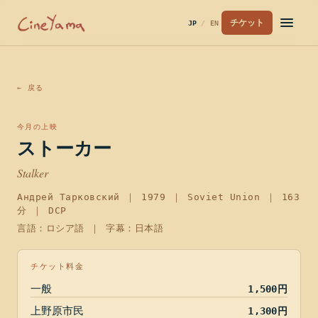
チケット
JP
/
EN
← 戻る
今月の上映
ストーカー
Stalker
Андрей Тарковский
｜
1979
｜
Soviet Union
｜
163
分
｜ DCP
言語：ロシア語 ｜ 字幕：日本語
チケット料金
一般
1,500円
上野原市民
1,300円