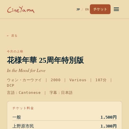
チケット
JP
/
EN
← 戻る
今月の上映
花様年華 25周年特別版
In the Mood for Love
ウォン・カーウァイ
｜
2000
｜
Various
｜
107分
｜
DCP
言語：Cantonese ｜ 字幕：日本語
チケット料金
一般
1,500円
上野原市民
1,300円