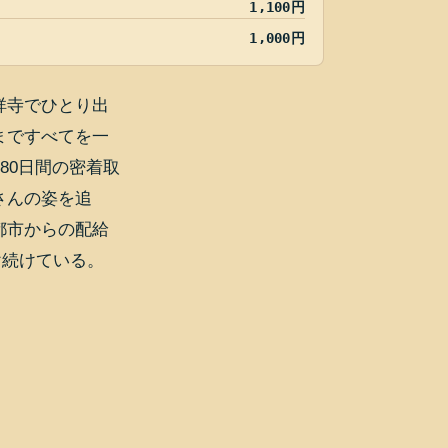
1,100円
1,000円
祥寺でひとり出
まですべてを一
80日間の密着取
さんの姿を追
都市からの配給
け続けている。