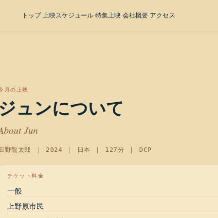
トップ
上映スケジュール
特集上映
会社概要
アクセス
今月の上映
ジュンについて
About Jun
田野龍太郎
｜
2024
｜
日本
｜
127分
｜ DCP
チケット料金
一般
上野原市民